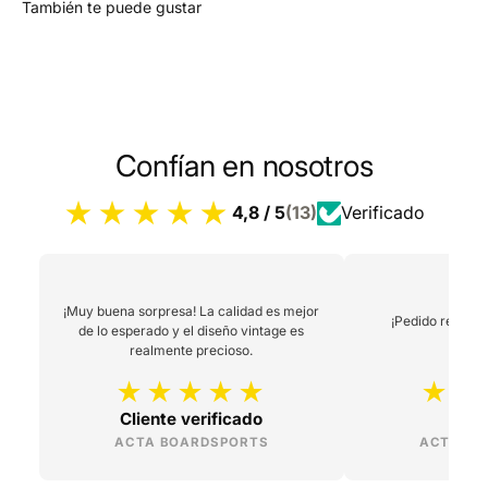
También te puede gustar
Confían en nosotros
4,8 / 5
(13)
Verificado
¡Muy buena sorpresa! La calidad es mejor
¡Pedido recibid
de lo esperado y el diseño vintage es
peg
realmente precioso.
Cliente verificado
L
ACTA BOARDSPORTS
ACTA BO