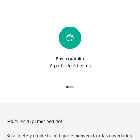
Envío gratuito
A partir de 70 euros
Ir al artículo 1
Ir al artículo 2
Ir al artículo 3
Ir al artículo 4
¡−10% en tu primer pedido!
Suscríbete y recibe tu código de bienvenida + las novedades