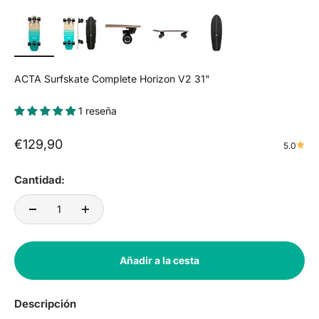
ACTA Surfskate Complete Horizon V2 31"
1 reseña
Precio de oferta
€129,90
5.0
Cantidad:
Añadir a la cesta
Descripción