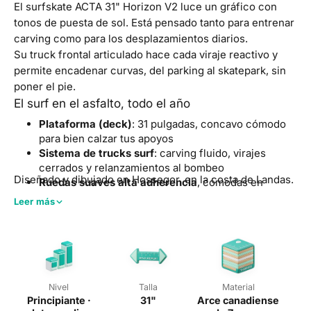
El surfskate ACTA 31" Horizon V2 luce un gráfico con
tonos de puesta de sol. Está pensado tanto para entrenar
carving como para los desplazamientos diarios.
Su truck frontal articulado hace cada viraje reactivo y
permite encadenar curvas, del parking al skatepark, sin
poner el pie.
El surf en el asfalto, todo el año
Plataforma (deck)
: 31 pulgadas, concavo cómodo
para bien calzar tus apoyos
Sistema de trucks surf
: carving fluido, virajes
cerrados y relanzamientos al bombeo
Diseñado y dibujado en Hossegor, en la costa de Landas.
Ruedas suaves alta adherencia
, cómodas en
asfalto rugoso como en bowl
Leer más
Rodamientos
adaptados al relanzamiento
(características detalladas en la ficha técnica)
Nivel
: del principiante curioso al surfista
confirmado en busca de entrenamiento
Nivel
Talla
Material
Principiante ·
31"
Arce canadiense
Sq