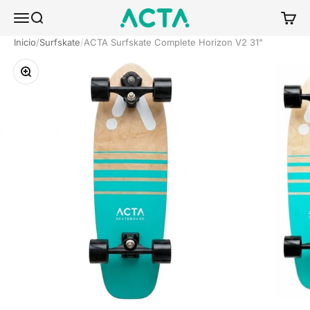
Ir al contenido
ACTA BOARDSPORTS
Menú
Buscar
Carrit
Inicio
Surfskate
ACTA Surfskate Complete Horizon V2 31"
Zoom