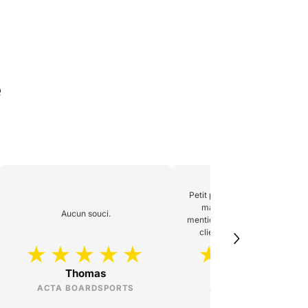
e
Petit problème avec le transpo
mais ACTA a assuré derrièr
Aucun souci.
mention spéciale à Julien du S
client, merci pour les sticker
Thomas
Édouard
ACTA BOARDSPORTS
ACTA BOARDSPORTS