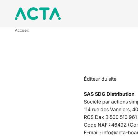
Passer au contenu
ACTA BOARDSPORTS
Accueil
Éditeur du site
SAS SDG Distribution
Société par actions sim
114 rue des Vanniers, 
RCS Dax B 500 510 961
Code NAF : 4649Z (Co
E-mail : info@acta-boa