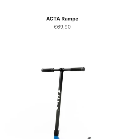
ACTA Rampe
Prix de vente
€69,90