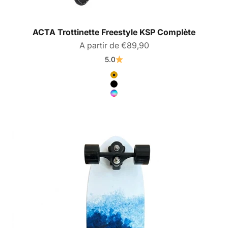
ACTA Trottinette Freestyle KSP Complète
Prix de vente
A partir de €89,90
5.0
Couleur
Or
Noir
Neochrome