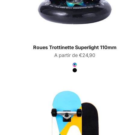
Roues Trottinette Superlight 110mm
Prix de vente
A partir de €24,90
Couleur
Neochrome
Noir