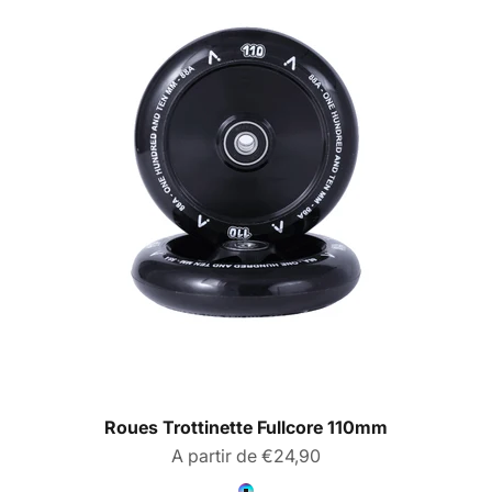
Roues Trottinette Fullcore 110mm
Prix de vente
A partir de €24,90
Couleur