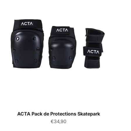
ACTA Pack de Protections Skatepark
Prix de vente
€34,90