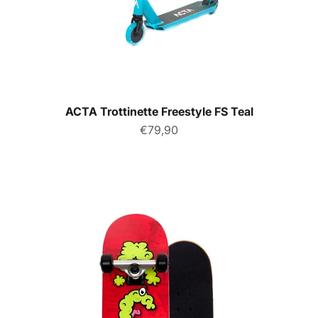
ACTA Trottinette Freestyle FS Teal
Prix de vente
€79,90