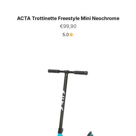
ACTA Trottinette Freestyle Mini Neochrome
Prix de vente
€99,90
5.0