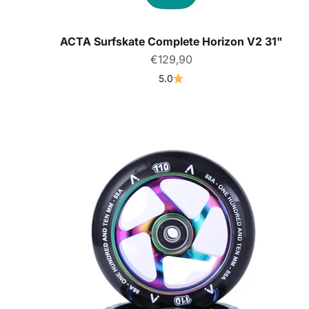
ACTA Surfskate Complete Horizon V2 31"
Prix de vente
€129,90
5.0