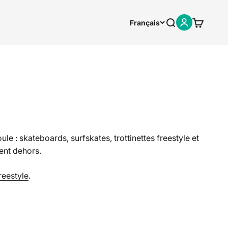
Recherche
Panier
Français
Connexion
e : skateboards, surfskates, trottinettes freestyle et
ent dehors.
freestyle
.