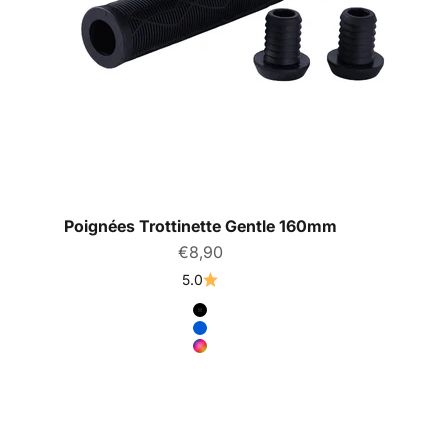
Poignées Trottinette Gentle 160mm
Prix de vente
€8,90
5.0
Couleur
Noir
Bleu
Rainbow