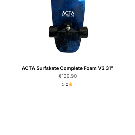
ACTA Surfskate Complete Foam V2 31"
Prix de vente
€129,90
5.0