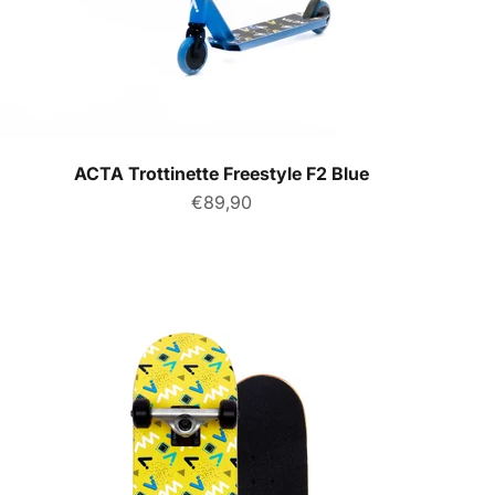
ACTA Trottinette Freestyle F2 Blue
Prix de vente
€89,90