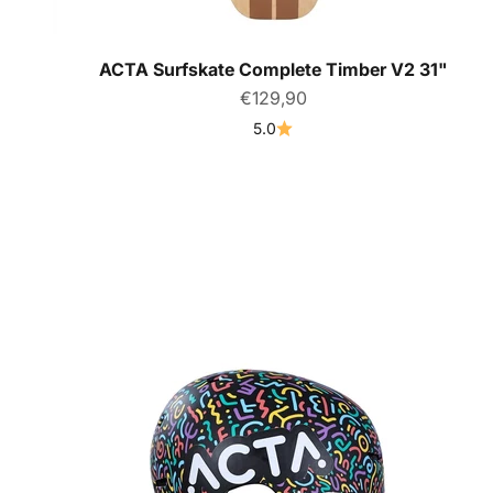
ACTA Surfskate Complete Timber V2 31"
Prix de vente
€129,90
5.0