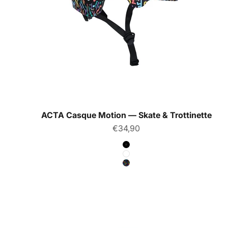
ACTA Casque Motion — Skate & Trottinette
Prix de vente
€34,90
Couleur
Noir
Blanc
Pop