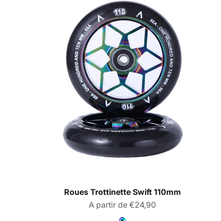
Roues Trottinette Swift 110mm
Prix de vente
A partir de €24,90
Couleur