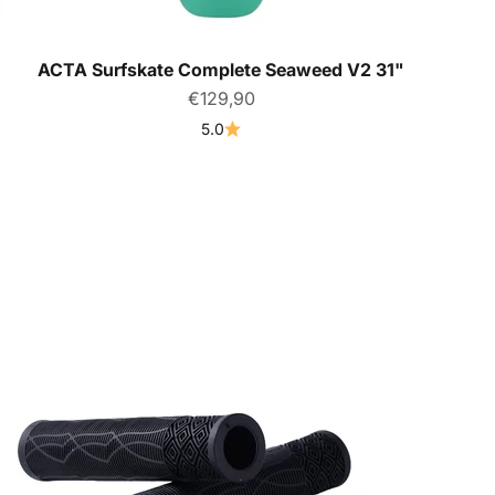
ACTA Surfskate Complete Seaweed V2 31"
Prix de vente
€129,90
5.0